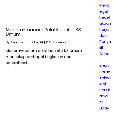
Menc
egah
Kecel
akaan
Macam-macam Pelatihan Ahli K3
Kerja
Umum
dan
Penya
By
Asnil Fauzi
|
6
Mar, 24
|
0 Comments
kit
Macam-macam pelatihan Ahli K3 Umum
Akiba
mencakup berbagai tingkatan dan
t
spesialisasi,…
Kerja
Peran
Tekno
logi
Bersih
dala
m
Upay