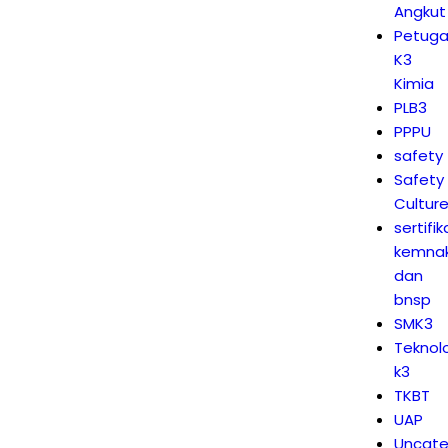
Angkut
Petuga
K3
Kimia
PLB3
PPPU
safety
Safety
Cultur
sertifik
kemna
dan
bnsp
SMK3
Teknol
k3
TKBT
UAP
Uncate