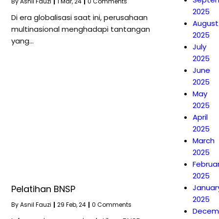
By
Asnil Fauzi
|
1
Mar, 24
|
0 Comments
2025
Di era globalisasi saat ini, perusahaan
August
multinasional menghadapi tantangan
2025
yang…
July
2025
June
2025
May
2025
April
2025
March
2025
Februa
2025
Januar
Pelatihan BNSP
2025
By
Asnil Fauzi
|
29
Feb, 24
|
0 Comments
Decem