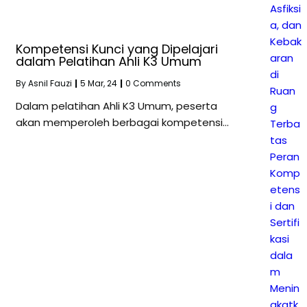
Asfiksi
a, dan
Kebak
Kompetensi Kunci yang Dipelajari
aran
dalam Pelatihan Ahli K3 Umum
di
By
Asnil Fauzi
|
5
Mar, 24
|
0 Comments
Ruan
Dalam pelatihan Ahli K3 Umum, peserta
g
akan memperoleh berbagai kompetensi…
Terba
tas
Peran
Komp
etens
i dan
Sertifi
kasi
dala
m
Menin
gkatk