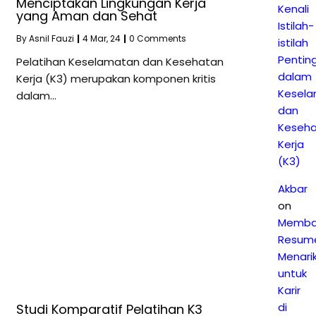
Menciptakan Lingkungan Kerja
Kenali
yang Aman dan Sehat
Istilah-
By
Asnil Fauzi
|
4
Mar, 24
|
0 Comments
istilah
Pentin
Pelatihan Keselamatan dan Kesehatan
dalam
Kerja (K3) merupakan komponen kritis
Kesel
dalam…
dan
Keseh
Kerja
(K3)
Akbar
on
Memba
Resum
Menari
untuk
Karir
di
Studi Komparatif Pelatihan K3