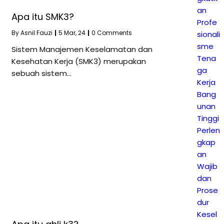
an
Apa itu SMK3?
Profe
By
Asnil Fauzi
|
5
Mar, 24
|
0 Comments
sionali
sme
Sistem Manajemen Keselamatan dan
Tena
Kesehatan Kerja (SMK3) merupakan
ga
sebuah sistem…
Kerja
Bang
unan
Tinggi
Perlen
gkap
an
Wajib
dan
Prose
dur
Kesel