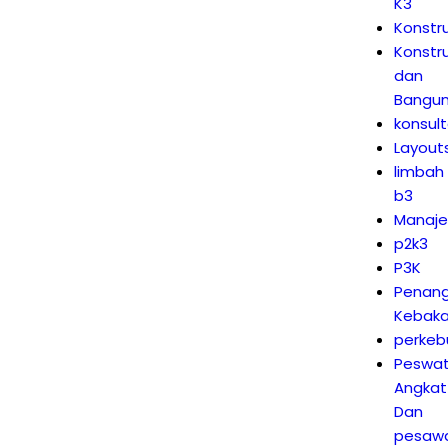
K3
Konstru
Konstru
dan
Bangu
konsul
Layout
limbah
b3
Manaj
p2k3
P3K
Penan
Kebaka
perkeb
Peswa
Angkat
Dan
pesaw