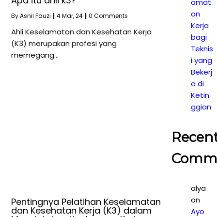
Apa itu ahli k3?
amat
an
By
Asnil Fauzi
|
4
Mar, 24
|
0 Comments
Kerja
Ahli Keselamatan dan Kesehatan Kerja
bagi
(K3) merupakan profesi yang
Teknis
memegang…
i yang
Bekerj
a di
Ketin
ggian
Recen
Comm
alya
on
Pentingnya Pelatihan Keselamatan
dan Kesehatan Kerja (K3) dalam
Ayo