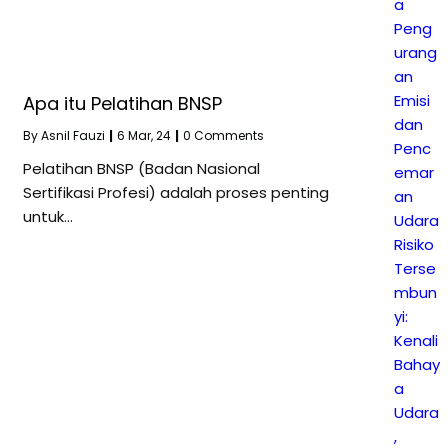
a
Peng
urang
an
Emisi
Apa itu Pelatihan BNSP
dan
By
Asnil Fauzi
|
6
Mar, 24
|
0 Comments
Penc
Pelatihan BNSP (Badan Nasional
emar
Sertifikasi Profesi) adalah proses penting
an
untuk…
Udara
Risiko
Terse
mbun
yi:
Kenali
Bahay
a
Udara
,