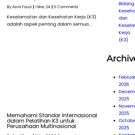
Bidang
By
Asnil Fauzi
|
1
Mar, 24
|
0 Comments
Keseh
Keselamatan dan Kesehatan Kerja (K3)
dan
adalah aspek penting dalam semua…
Kesel
Kerja
(K3)
Archiv
Februa
2026
Decem
2025
Novem
2025
Memahami Standar Internasional
dalam Pelatihan K3 untuk
Octobe
Perusahaan Multinasional
2025
Septe