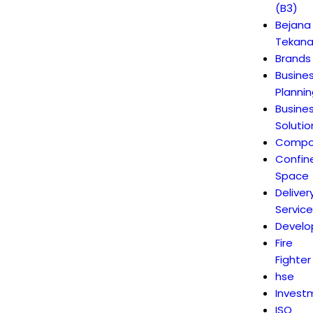
(B3)
Bejana
Tekan
Brands
Busine
Plannin
Busine
Solutio
Compo
Confin
Space
Deliver
Service
Devel
Fire
Fighter
hse
Invest
ISO