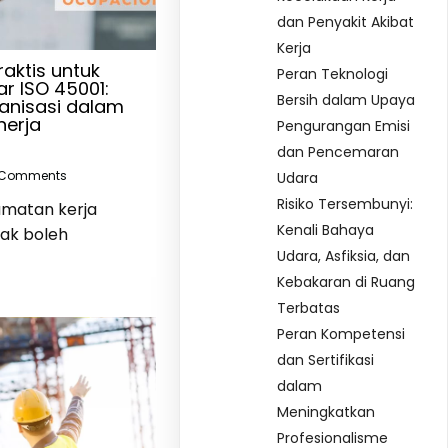
dan Penyakit Akibat
Kerja
aktis untuk
Peran Teknologi
r ISO 45001:
Bersih dalam Upaya
anisasi dalam
nerja
Pengurangan Emisi
dan Pencemaran
 Comments
Udara
Risiko Tersembunyi:
amatan kerja
Kenali Bahaya
dak boleh
Udara, Asfiksia, dan
Kebakaran di Ruang
Terbatas
Peran Kompetensi
dan Sertifikasi
dalam
Meningkatkan
Profesionalisme