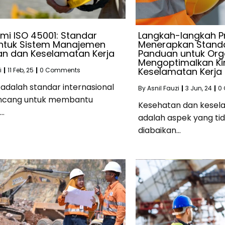
i ISO 45001: Standar
Langkah-langkah Pr
untuk Sistem Manajemen
Menerapkan Standa
an dan Keselamatan Kerja
Panduan untuk Org
Mengoptimalkan Ki
Keselamatan Kerja
i
|
11
Feb, 25
|
0 Comments
 adalah standar internasional
By
Asnil Fauzi
|
3
Jun, 24
|
0
ancang untuk membantu
Kesehatan dan kesel
i…
adalah aspek yang ti
diabaikan…