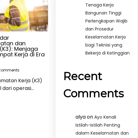
Tenaga Kerja
Bangunan Tinggi
Perlengkapan Wajib
dan Prosedur
Keselamatan Kerja
ndar
hatan dan
bagi Teknisi yang
(K3): Menjaga
Bekerja di Ketinggian
pat Kerja di Era
Comments
Recent
matan Kerja (K3)
 dari operasi…
Comments
alya
on
Ayo Kenali
Istilah-istilah Penting
dalam Keselamatan dan