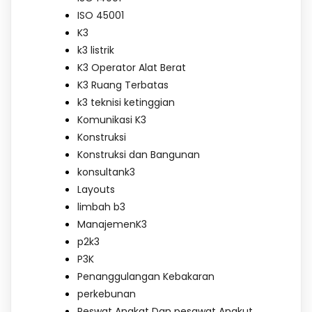
ISO 45001
K3
k3 listrik
K3 Operator Alat Berat
K3 Ruang Terbatas
k3 teknisi ketinggian
Komunikasi K3
Konstruksi
Konstruksi dan Bangunan
konsultank3
Layouts
limbah b3
ManajemenK3
p2k3
P3K
Penanggulangan Kebakaran
perkebunan
Peswat Angkat Dan pesawat Angkut