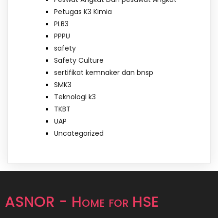
Petugas K3 Kimia
PLB3
PPPU
safety
Safety Culture
sertifikat kemnaker dan bnsp
SMK3
TeknologI k3
TKBT
UAP
Uncategorized
ASNOR - Home for HSE