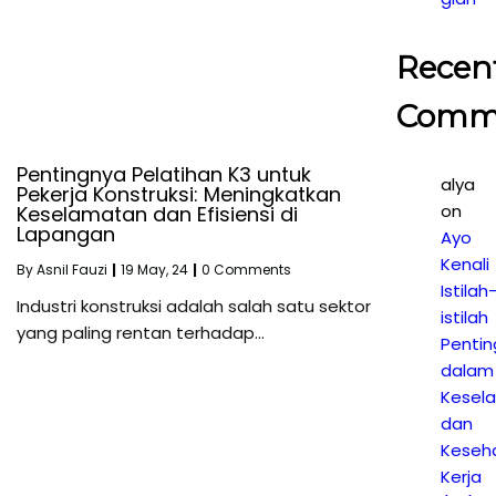
Recen
Comm
Pentingnya Pelatihan K3 untuk
alya
Pekerja Konstruksi: Meningkatkan
on
Keselamatan dan Efisiensi di
Lapangan
Ayo
Kenali
By
Asnil Fauzi
|
19
May, 24
|
0 Comments
Istilah
Industri konstruksi adalah salah satu sektor
istilah
yang paling rentan terhadap…
Pentin
dalam
Kesel
dan
Keseh
Kerja