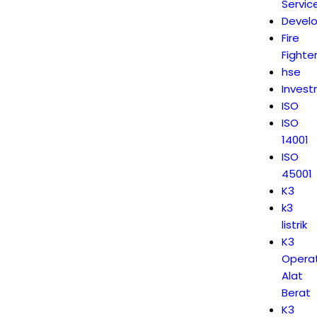
Servic
Devel
Fire
Fighte
hse
Inves
ISO
ISO
14001
ISO
45001
K3
k3
listrik
K3
Opera
Alat
Berat
K3