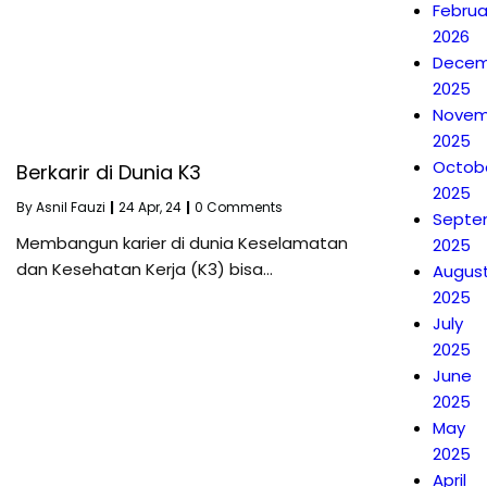
Februa
2026
Decem
2025
Novem
2025
Octob
Berkarir di Dunia K3
2025
By
Asnil Fauzi
|
24
Apr, 24
|
0 Comments
Septe
Membangun karier di dunia Keselamatan
2025
dan Kesehatan Kerja (K3) bisa…
Augus
2025
July
2025
June
2025
May
2025
April