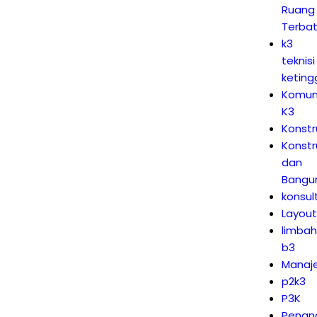
Ruang
Terba
k3
teknisi
keting
Komun
K3
Konstr
Konstr
dan
Bangu
konsul
Layou
limba
b3
Manaj
p2k3
P3K
Penan