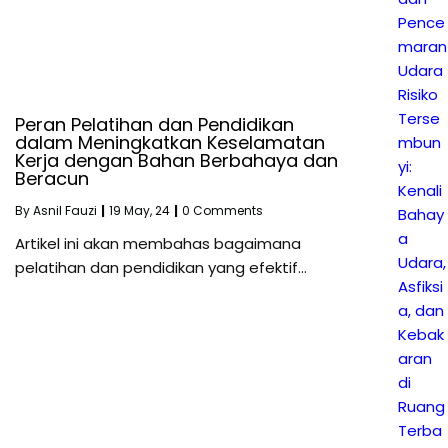
Pence
maran
Udara
Risiko
Terse
Peran Pelatihan dan Pendidikan
dalam Meningkatkan Keselamatan
mbun
Kerja dengan Bahan Berbahaya dan
yi:
Beracun
Kenali
By
Asnil Fauzi
|
19
May, 24
|
0 Comments
Bahay
a
Artikel ini akan membahas bagaimana
Udara,
pelatihan dan pendidikan yang efektif…
Asfiksi
a, dan
Kebak
aran
di
Ruang
Terba