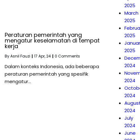
2025
March
2025
Februa
Peraturan pemerintah yang
2025
mengatur keselamatan di tempat
Janua
kerja
2025
By
Asnil Fauzi
|
17
Apr, 24
|
0 Comments
Decem
2024
Dalam konteks Indonesia, ada beberapa
Novem
peraturan pemerintah yang spesifik
2024
mengatur…
Octob
2024
Augus
2024
July
2024
June