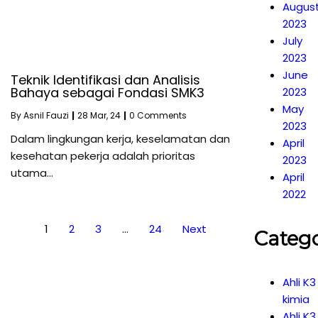
Augus
2023
July
2023
June
Teknik Identifikasi dan Analisis
Bahaya sebagai Fondasi SMK3
2023
May
By
Asnil Fauzi
|
28
Mar, 24
|
0 Comments
2023
Dalam lingkungan kerja, keselamatan dan
April
kesehatan pekerja adalah prioritas
2023
utama…
April
2022
1
2
3
…
24
Next
Catego
Ahli K3
kimia
Ahli K3