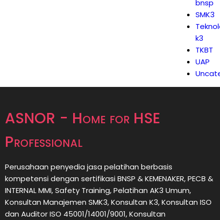
bnsp
SMK3
Teknol
k3
TKBT
UAP
Uncat
ASNOR - Home for HSE
Professional
Perusahaan penyedia jasa pelatihan berbasis
kompetensi dengan sertifikasi BNSP & KEMENAKER, PECB &
INTERNAL MMI, Safety Training, Pelatihan AK3 Umum,
Konsultan Manajemen SMK3, Konsultan K3, Konsultan ISO
dan Auditor ISO 45001/14001/9001,
Konsultan