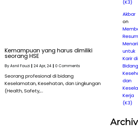
(K3)
Akbar
on
Memb
Resu
Menari
Kemampuan yang harus dimiliki
untuk
seorang HSE
Karir di
Bidan
By
Asnil Fauzi
|
24
Apr, 24
|
0 Comments
Keseh
Seorang profesional di bidang
dan
Keselamatan, Kesehatan, dan Lingkungan
Kesel
(Health, Safety,…
Kerja
(K3)
Archiv