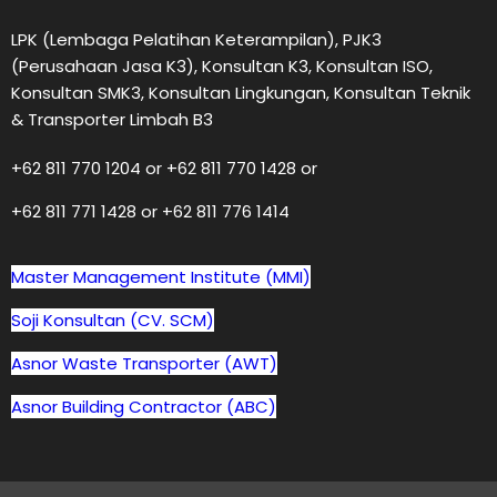
LPK (Lembaga Pelatihan Keterampilan), PJK3
(Perusahaan Jasa K3), Konsultan K3, Konsultan ISO,
Konsultan SMK3, Konsultan Lingkungan, Konsultan Teknik
& Transporter Limbah B3
+62 811 770 1204 or +62 811 770 1428 or
+62 811 771 1428 or +62 811 776 1414
Master Management Institute (MMI)
Soji Konsultan (CV. SCM)
Asnor Waste Transporter (AWT)
Asnor Building Contractor (ABC)