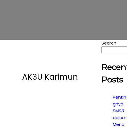
Search
Recen
AK3U Karimun
Posts
Pentin
gnya
SMK3
dalam
Menc