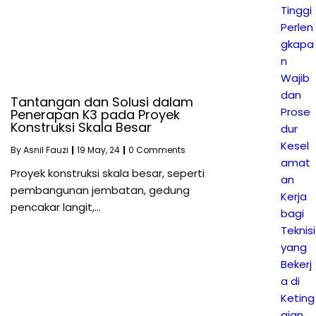
Tinggi
Perlen
gkapa
n
Wajib
dan
Tantangan dan Solusi dalam
Prose
Penerapan K3 pada Proyek
Konstruksi Skala Besar
dur
Kesel
By
Asnil Fauzi
|
19
May, 24
|
0 Comments
amat
Proyek konstruksi skala besar, seperti
an
pembangunan jembatan, gedung
Kerja
pencakar langit,…
bagi
Teknisi
yang
Bekerj
a di
Keting
gian