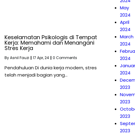
2024
May
2024
April
2024
March
Keselamatan Psikologis di Tempat
Kerja: Memahami dan Menangani
2024
Stres Kerja
Februa
2024
By
Asnil Fauzi
|
17
Apr, 24
|
0 Comments
Janua
Pendahuluan Di dunia kerja modern, stres
2024
telah menjadi bagian yang…
Decem
2023
Novem
2023
Octob
2023
Septe
2023