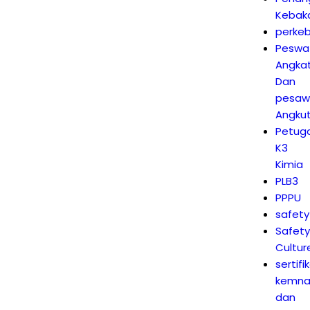
Kebak
perke
Peswa
Angka
Dan
pesaw
Angku
Petug
K3
Kimia
PLB3
PPPU
safety
Safet
Cultur
sertifi
kemna
dan