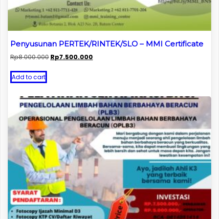
Penyusunan PERTEK/RINTEK/SLO – MMI Certificate
Original
Current
Rp
8.000.000
Rp
7.500.000
price
price
was:
is:
Add to cart
Rp8.000.000.
Rp7.500.000.