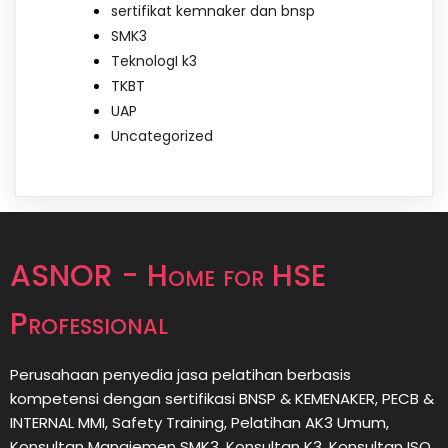
sertifikat kemnaker dan bnsp
SMK3
TeknologI k3
TKBT
UAP
Uncategorized
ASNOR - Home for HSE
Professional
Perusahaan penyedia jasa pelatihan berbasis
kompetensi dengan sertifikasi BNSP & KEMENAKER, PECB &
INTERNAL MMI, Safety Training, Pelatihan AK3 Umum,
Konsultan Manajemen SMK3, Konsultan K3, Konsultan ISO