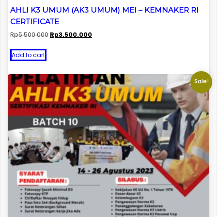
AHLI K3 UMUM (AK3 UMUM) MEI – KEMNAKER RI
CERTIFICATE
Original
Current
Rp
5.500.000
Rp
3.500.000
price
price
was:
is:
Add to cart
Rp5.500.000.
Rp3.500.000.
Sale!