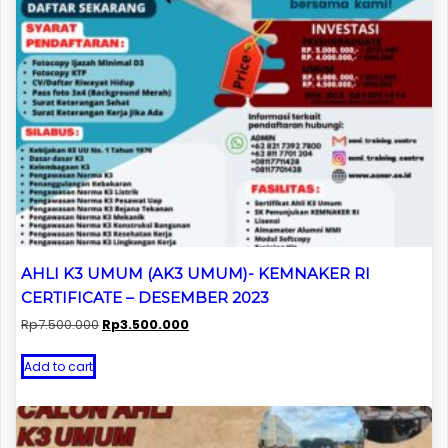
AHLI K3 UMUM (AK3 UMUM)- KEMNAKER RI
CERTIFICATE – DESEMBER 2023
Original
Current
Rp
7.500.000
Rp
3.500.000
price
price
was:
is:
Add to cart
Rp7.500.000.
Rp3.500.000.