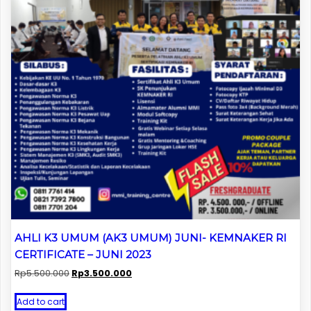
AHLI K3 UMUM (AK3 UMUM) JUNI- KEMNAKER RI
CERTIFICATE – JUNI 2023
Original
Current
Rp
5.500.000
Rp
3.500.000
price
price
was:
is:
Add to cart