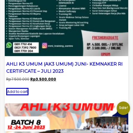
AHLI K3 UMUM (AK3 UMUM) JUNI- KEMNAKER RI
CERTIFICATE – JULI 2023
Original
Current
Rp
7.500.000
Rp
3.500.000
price
price
was:
is:
Add to cart
Rp7.500.000.
Rp3.500.000.
Sale!