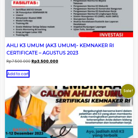
AHLI K3 UMUM (AK3 UMUM)- KEMNAKER RI
CERTIFICATE – AGUSTUS 2023
Original
Current
Rp
7.500.000
Rp
3.500.000
price
price
was:
is:
Add to cart
Rp7.500.000.
Rp3.500.000.
Sale!