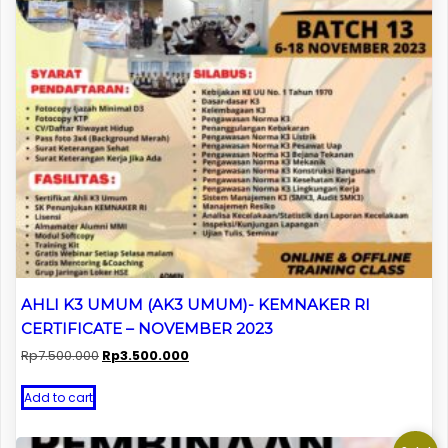
AHLI K3 UMUM (AK3 UMUM)- KEMNAKER RI
CERTIFICATE – NOVEMBER 2023
Original
Current
Rp
7.500.000
Rp
3.500.000
price
price
was:
is:
Add to cart
Rp7.500.000.
Rp3.500.000.