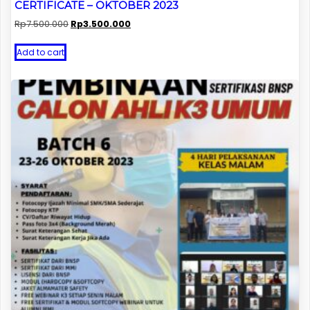
CERTIFICATE – OKTOBER 2023
Original
Current
Rp
7.500.000
Rp
3.500.000
price
price
was:
is:
Add to cart
Rp7.500.000.
Rp3.500.000.