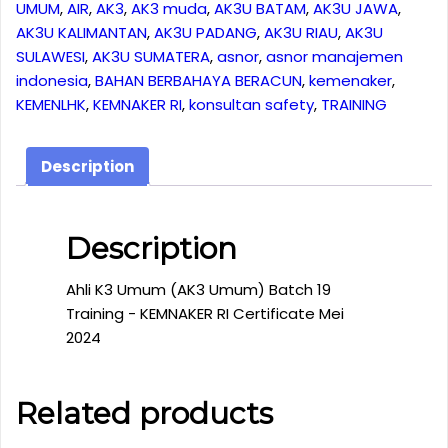
UMUM
,
AIR
,
AK3
,
AK3 muda
,
AK3U BATAM
,
AK3U JAWA
,
2024
AK3U KALIMANTAN
,
AK3U PADANG
,
AK3U RIAU
,
AK3U
quantity
SULAWESI
,
AK3U SUMATERA
,
asnor
,
asnor manajemen
indonesia
,
BAHAN BERBAHAYA BERACUN
,
kemenaker
,
KEMENLHK
,
KEMNAKER RI
,
konsultan safety
,
TRAINING
Description
Description
Ahli K3 Umum (AK3 Umum) Batch 19
Training - KEMNAKER RI Certificate Mei
2024
Related products