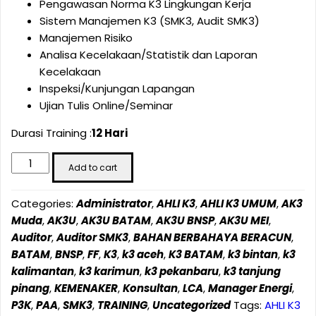
Pengawasan Norma K3 Lingkungan Kerja
Sistem Manajemen K3 (SMK3, Audit SMK3)
Manajemen Risiko
Analisa Kecelakaan/Statistik dan Laporan
Kecelakaan
Inspeksi/Kunjungan Lapangan
Ujian Tulis Online/Seminar
Durasi Training :
12 Hari
AHLI
Add to cart
K3
UMUM
Categories:
Administrator
,
AHLI K3
,
AHLI K3 UMUM
,
AK3
(AK3
Muda
,
AK3U
,
AK3U BATAM
,
AK3U BNSP
,
AK3U MEI
,
UMUM)-
Auditor
,
Auditor SMK3
,
BAHAN BERBAHAYA BERACUN
,
KEMNAKER
BATAM
,
BNSP
,
FF
,
K3
,
k3 aceh
,
K3 BATAM
,
k3 bintan
,
k3
RI
kalimantan
,
k3 karimun
,
k3 pekanbaru
,
k3 tanjung
CERTIFICATE
pinang
,
KEMENAKER
,
Konsultan
,
LCA
,
Manager Energi
,
-
P3K
,
PAA
,
SMK3
,
TRAINING
,
Uncategorized
Tags:
AHLI K3
MEI