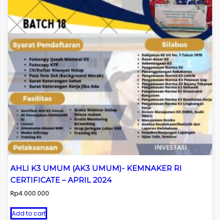
AHLI K3 UMUM (AK3 UMUM)- KEMNAKER RI
CERTIFICATE – APRIL 2024
Rp
4.000.000
Add to cart