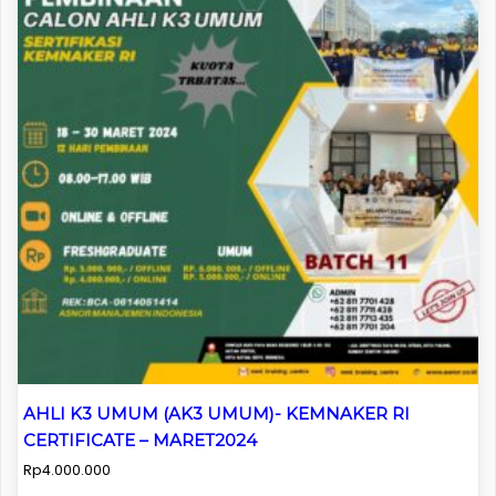
AHLI K3 UMUM (AK3 UMUM)- KEMNAKER RI
CERTIFICATE – MARET2024
Rp
4.000.000