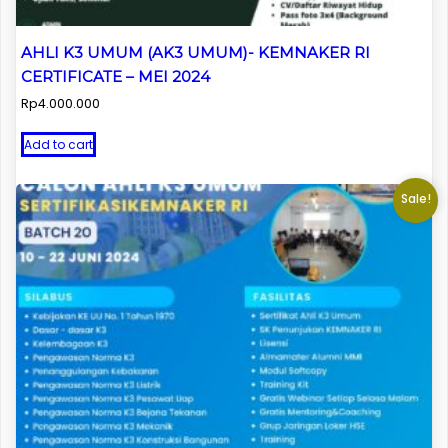
AHLI K3 UMUM (AK3 UMUM)- KEMNAKER RI
CERTIFICATE – MEI 2024
Rp
4.000.000
Add to cart
Sale!