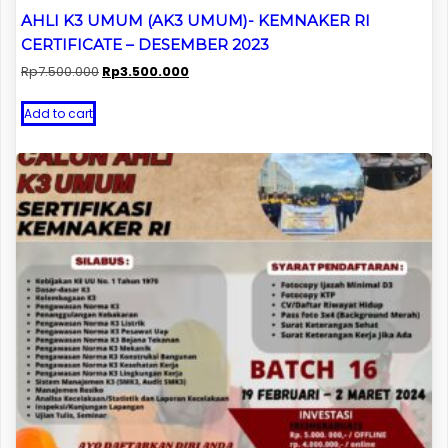
AHLI K3 UMUM (AK3 UMUM)- KEMNAKER RI
CERTIFICATE – DESEMBER 2023
Original
Current
Rp
7.500.000
Rp
3.500.000
price
price
was:
is:
Add to cart
Rp7.500.000.
Rp3.500.000.