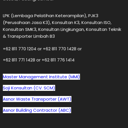
LPK (Lembaga Pelatihan Keterampilan), PJK3
(Perusahaan Jasa K3), Konsultan K3, Konsultan ISO,
Konsultan SMK3, Konsultan Lingkungan, Konsultan Teknik
& Transporter Limbah B3
+62 811 770 1204 or +62 811 770 1428 or
+62 811 771 1428 or +62 811 776 1414
Master Management Institute (MMI)
Soji Konsultan (CV. SCM)
Asnor Waste Transporter (AWT)
Asnor Building Contractor (ABC)