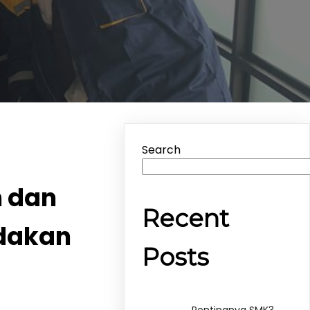
Search
 dan
Recent
ndakan
Posts