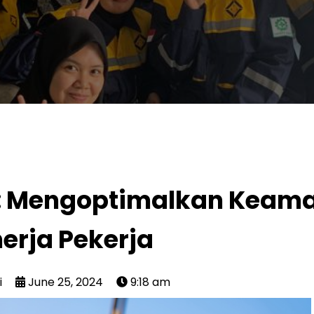
an: Mengoptimalkan Keam
nerja Pekerja
i
June 25, 2024
9:18 am