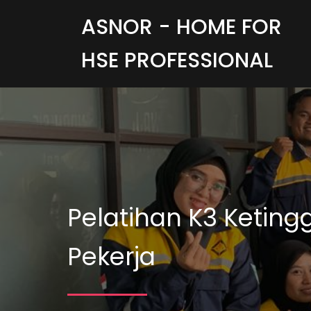
ASNOR - HOME FOR
HSE PROFESSIONAL
Pelatihan K3 Ketin
Pekerja