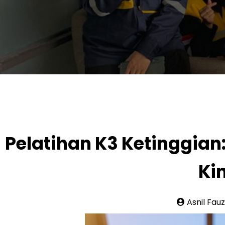
Pelatihan K3 Ketinggi
Ki
Asnil Fauz