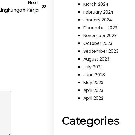
Next
March 2024
 Lingkungan Kerja
February 2024
January 2024
December 2023
November 2023
October 2023
September 2023
August 2023
July 2023
June 2023
May 2023
April 2023
April 2022
Categories