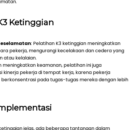
amatan.
K3 Ketinggian
Keselamatan
: Pelatihan K3 ketinggian meningkatkan
tara pekerja, mengurangi kecelakaan dan cedera yang
 atau kelalaian.
n meningkatkan keamanan, pelatihan ini juga
i kinerja pekerja di tempat kerja, karena pekerja
 berkonsentrasi pada tugas-tugas mereka dengan lebih
mplementasi
ketinggian jelas, ada beberapa tantangan dalam