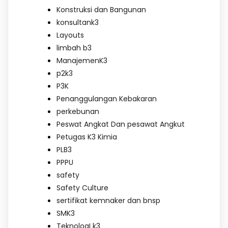
Konstruksi dan Bangunan
konsultank3
Layouts
limbah b3
ManajemenK3
p2k3
P3K
Penanggulangan Kebakaran
perkebunan
Peswat Angkat Dan pesawat Angkut
Petugas K3 Kimia
PLB3
PPPU
safety
Safety Culture
sertifikat kemnaker dan bnsp
SMK3
TeknologI k3