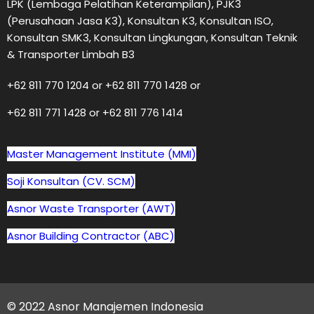
LPK (Lembaga Pelatihan Keterampilan), PJK3
(Perusahaan Jasa K3), Konsultan K3, Konsultan ISO,
Konsultan SMK3, Konsultan Lingkungan, Konsultan Teknik
& Transporter Limbah B3
+62 811 770 1204 or +62 811 770 1428 or
+62 811 771 1428 or +62 811 776 1414
Master Management Institute (MMI)
Soji Konsultan (CV. SCM)
Asnor Waste Transporter (AWT)
Asnor Building Contractor (ABC)
© 2022 Asnor Manajemen Indonesia