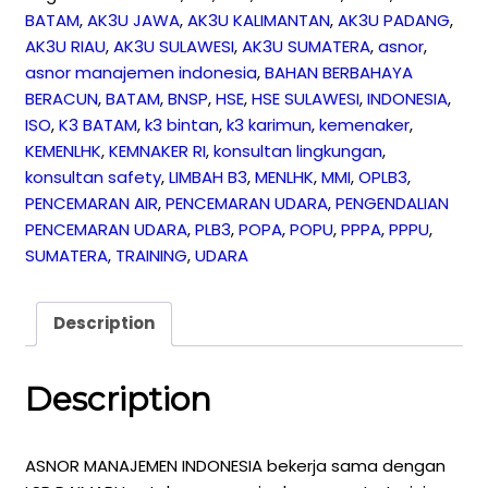
-
BATAM
,
AK3U JAWA
,
AK3U KALIMANTAN
,
AK3U PADANG
,
BNSP
AK3U RIAU
,
AK3U SULAWESI
,
AK3U SUMATERA
,
asnor
,
Certificate
asnor manajemen indonesia
,
BAHAN BERBAHAYA
-
BERACUN
,
BATAM
,
BNSP
,
HSE
,
HSE SULAWESI
,
INDONESIA
,
APRIL
ISO
,
K3 BATAM
,
k3 bintan
,
k3 karimun
,
kemenaker
,
2025
KEMENLHK
,
KEMNAKER RI
,
konsultan lingkungan
,
quantity
konsultan safety
,
LIMBAH B3
,
MENLHK
,
MMI
,
OPLB3
,
PENCEMARAN AIR
,
PENCEMARAN UDARA
,
PENGENDALIAN
PENCEMARAN UDARA
,
PLB3
,
POPA
,
POPU
,
PPPA
,
PPPU
,
SUMATERA
,
TRAINING
,
UDARA
Description
Description
ASNOR MANAJEMEN INDONESIA bekerja sama dengan