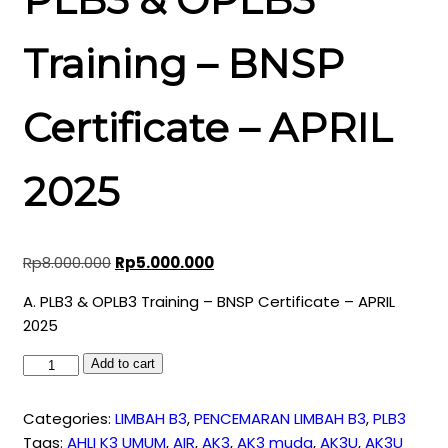
Training – BNSP
Certificate – APRIL
2025
Original
Current
Rp
8.000.000
Rp
5.000.000
price
price
A. PLB3 & OPLB3 Training – BNSP Certificate – APRIL
was:
is:
2025
Rp8.000.000.
Rp5.000.000.
PLB3
Add to cart
&
OPLB3
Categories:
LIMBAH B3
,
PENCEMARAN LIMBAH B3
,
PLB3
Training
Tags:
AHLI K3 UMUM
,
AIR
,
AK3
,
AK3 muda
,
AK3U
,
AK3U