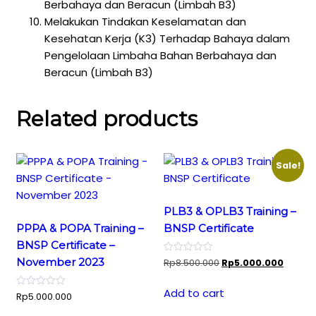
Berbahaya dan Beracun (Limbah B3)
Melakukan Tindakan Keselamatan dan
Kesehatan Kerja (K3) Terhadap Bahaya dalam
Pengelolaan Limbaha Bahan Berbahaya dan
Beracun (Limbah B3)
Related products
Sale!
PLB3 & OPLB3 Training –
PPPA & POPA Training –
BNSP Certificate
BNSP Certificate –
November 2023
Original
Curren
Rp
8.500.000
Rp
5.000.000
price
price
was:
is:
Add to cart
Rp
5.000.000
Rp8.500.000.
Rp5.00