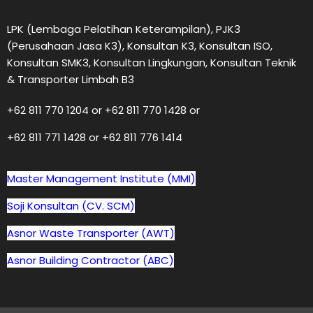
LPK (Lembaga Pelatihan Keterampilan), PJK3
(Perusahaan Jasa K3), Konsultan K3, Konsultan ISO,
Konsultan SMK3, Konsultan Lingkungan, Konsultan Teknik
& Transporter Limbah B3
+62 811 770 1204 or +62 811 770 1428 or
+62 811 771 1428 or +62 811 776 1414
Master Management Institute (MMI)
Soji Konsultan (CV. SCM)
Asnor Waste Transporter (AWT)
Asnor Building Contractor (ABC)