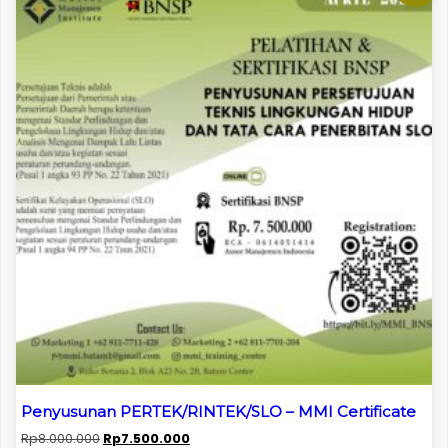
Penyusunan PERTEK/RINTEK/SLO – MMI Certificate
Original
Current
Rp
8.000.000
Rp
7.500.000