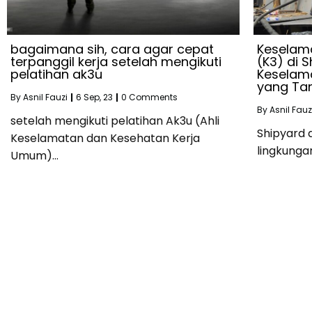
bagaimana sih, cara agar cepat
Keselam
terpanggil kerja setelah mengikuti
(K3) di 
pelatihan ak3u
Keselama
yang Ta
By
Asnil Fauzi
|
6
Sep, 23
|
0 Comments
By
Asnil Fauz
setelah mengikuti pelatihan Ak3u (Ahli
Shipyard 
Keselamatan dan Kesehatan Kerja
lingkunga
Umum)…