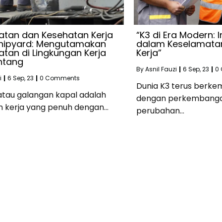
atan dan Kesehatan Kerja
“K3 di Era Modern: I
Shipyard: Mengutamakan
dalam Keselamata
tan di Lingkungan Kerja
Kerja”
ntang
By
Asnil Fauzi
|
6
Sep, 23
|
0
i
|
6
Sep, 23
|
0 Comments
Dunia K3 terus berke
atau galangan kapal adalah
dengan perkembangan
n kerja yang penuh dengan…
perubahan…