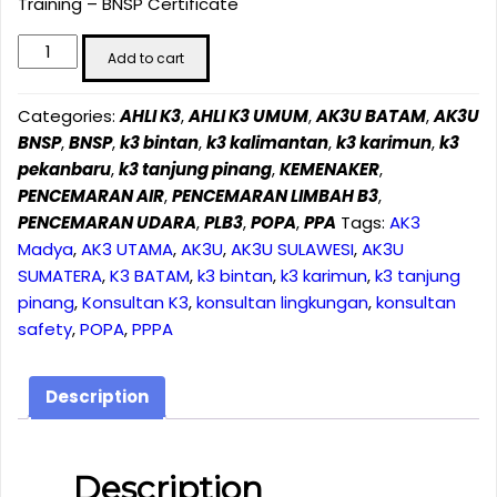
Training – BNSP Certificate
PPPA
Add to cart
&
POPA
Categories:
AHLI K3
,
AHLI K3 UMUM
,
AK3U BATAM
,
AK3U
Training
BNSP
,
BNSP
,
k3 bintan
,
k3 kalimantan
,
k3 karimun
,
k3
-
pekanbaru
,
k3 tanjung pinang
,
KEMENAKER
,
BNSP
PENCEMARAN AIR
,
PENCEMARAN LIMBAH B3
,
Certificate
PENCEMARAN UDARA
,
PLB3
,
POPA
,
PPA
Tags:
AK3
-
Madya
,
AK3 UTAMA
,
AK3U
,
AK3U SULAWESI
,
AK3U
JUNI
SUMATERA
,
K3 BATAM
,
k3 bintan
,
k3 karimun
,
k3 tanjung
2024
pinang
,
Konsultan K3
,
konsultan lingkungan
,
konsultan
quantity
safety
,
POPA
,
PPPA
Description
Description