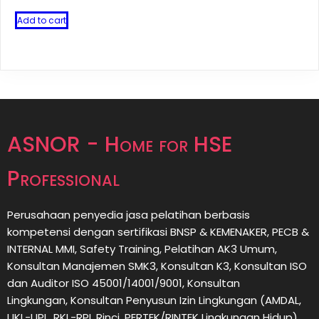
price
price
was:
is:
Add to cart
Rp8.000.000.
Rp7.500.000.
ASNOR - Home for HSE
Professional
Perusahaan penyedia jasa pelatihan berbasis
kompetensi dengan sertifikasi BNSP & KEMENAKER, PECB &
INTERNAL MMI, Safety Training, Pelatihan AK3 Umum,
Konsultan Manajemen SMK3, Konsultan K3, Konsultan ISO
dan Auditor ISO 45001/14001/9001,
Konsultan
Lingkungan,
Konsultan
Penyusun Izin Lingkungan (AMDAL,
UKL-UPL, RKL-RPL Rinci, PERTEK/RINTEK Lingkungan Hidup),