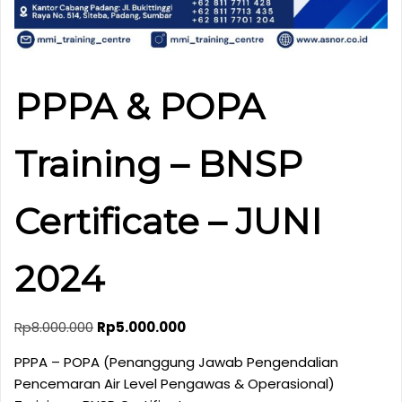
PPPA & POPA
Training – BNSP
Certificate – JUNI
2024
Original
Current
Rp
8.000.000
Rp
5.000.000
price
price
PPPA – POPA (Penanggung Jawab Pengendalian
was:
is:
Pencemaran Air Level Pengawas & Operasional)
Rp8.000.000.
Rp5.000.000.